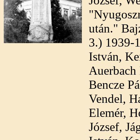
József, We
"Nyugoszna
után." Ba
3.) 1939-
István, Ke
Auerbach 
Bencze Pá
Vendel, H
Elemér, Ho
József, Já