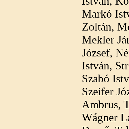
István, Ko
Markó Ist
Zoltán, M
Mekler Já
József, N
István, St
Szabó Istv
Szeifer Jó
Ambrus, T
Wágner Lá