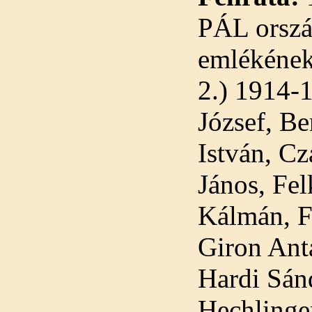
PÁL orszá
emlékének
2.) 1914-
József, Be
István, Cz
János, Fe
Kálmán, F
Giron Anta
Hardi Sánd
Hechlinge