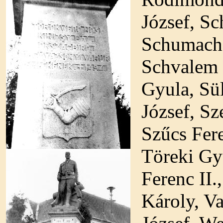
József, Sc
Schumache
Schvalem J
Gyula, Sül
József, Sz
Szűcs Fere
Töreki Gy
Ferenc II.
Károly, Va