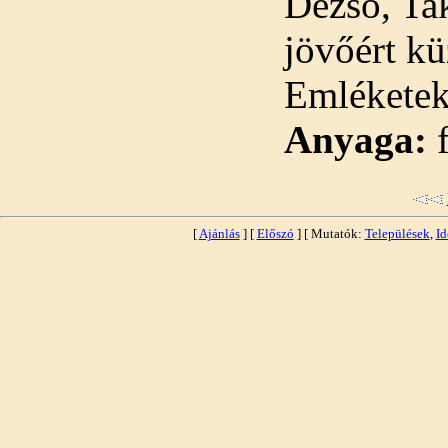
Dezső, Ta
jövőért kü
Emléketek
Anyaga:
f
[
Ajánlás
] [
Előszó
] [ Mutatók:
Települések
,
Id