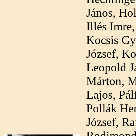
János, Hol
Illés Imre
Kocsis Gy
József, Ko
Leopold J
Márton, Me
Lajos, Pál
Pollák Hen
József, Ra
Rodimond 