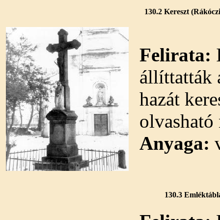
130.2 Kereszt (Rákóczi
Felirata:
I
állíttattá
hazát ker
olvasható 
Anyaga:
v
130.3 Emléktábla