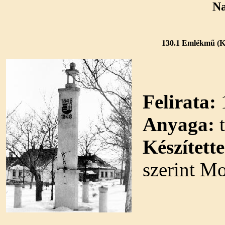
Na
130.1 Emlékmű (Kin
Felirata:
Anyaga:
t
Készítette
szerint M