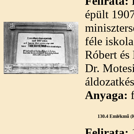
Felirata:
E
épült 190
miniszter
féle iskol
Róbert és 
Dr. Motes
áldozatké
Anyaga:
f
130.4 Emlékmű (Ki
Felirata: