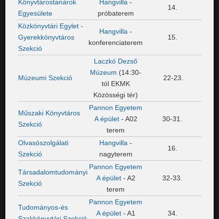
Könyvtárostanárok
Hangvilla
-
14.
Egyesülete
próbaterem
Közkönyvtári Egylet -
Hangvilla
-
Gyerekkönyvtáros
15.
konferenciaterem
Szekció
Laczkó Dezső
Múzeum
(14:30-
Múzeumi Szekció
22-23.
tól EKMK
Közösségi tér)
Pannon Egyetem
Műszaki Könyvtáros
A épület
- A02
30-31.
Szekció
terem
Olvasószolgálati
Hangvilla
-
16.
Szekció
nagyterem
Pannon Egyetem
Társadalomtudományi
A épület
- A2
32-33.
Szekció
terem
Pannon Egyetem
Tudományos-és
A épület
- A1
34.
Szakkönyvtári Szekció