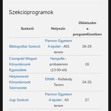
Szekcióprogramok
Oldalszám
Szekció
Helyszín
a
programfüzetben
Pannon Egyetem
Bibliográfiai Szekció
A épület
- A01
28-29.
terem
Csongrád Megyei
Hangvilla
-
Könyvtárosok
próbaterem
18.
Egyesülete
(13:00-tól)
Helyismereti
EKMK
- Kisfaludy
Könyvtárosok
24-25.
Terem
Szervezete
Pannon Egyetem
Jogi Szekció
A épület
- A3
27.
terem