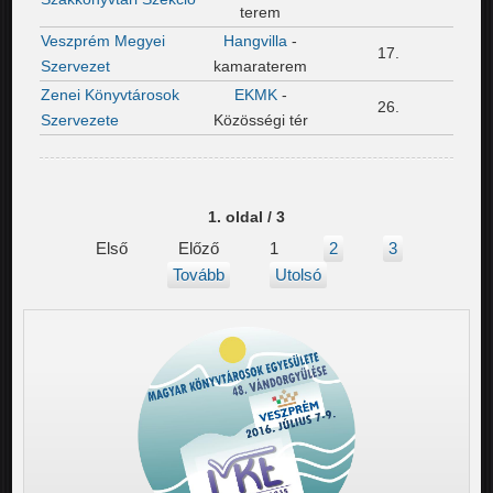
terem
Veszprém Megyei
Hangvilla
-
17.
Szervezet
kamaraterem
Zenei Könyvtárosok
EKMK
-
26.
Szervezete
Közösségi tér
1. oldal / 3
Első
Előző
1
2
3
Tovább
Utolsó