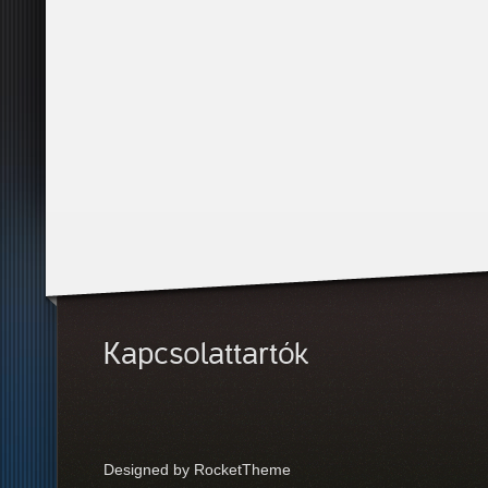
Kapcsolattartók
Designed by RocketTheme