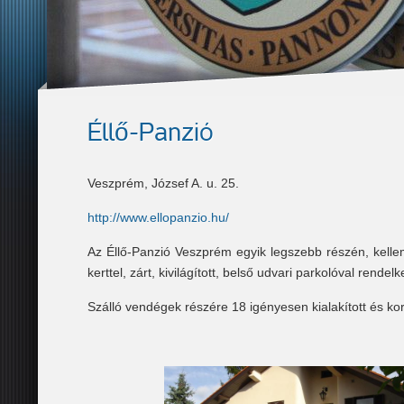
Éllő-Panzió
Veszprém, József A. u. 25.
http://www.ellopanzio.hu/
Az Éllő-Panzió Veszprém egyik legszebb részén, kellem
kerttel, zárt, kivilágított, belső udvari parkolóval rende
Szálló vendégek részére 18 igényesen kialakított és kor