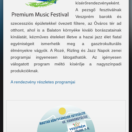
kísérőrendezvényeként.
A pezsgő fesztiválnak
Veszprém barokk és
szecessziós épületekkel övezett főtere, az Óváros tér ad
otthont, ahol is a Balaton környéke kiváló borászatainak
kínálatát, kézműves ételeket illetve a hazai jazz élet fiatal
egyéniségeit ismerhetik meg a gasztrokulturális
élményekre vágyók. A Rozé, Rizling és Jazz Napok zenei
programjai ingyenesen látogathatók. Az igényesen
válogatott program méltó kísérője a nagyszínpadi
produkcióknak.
A rendezvény részletes programjai